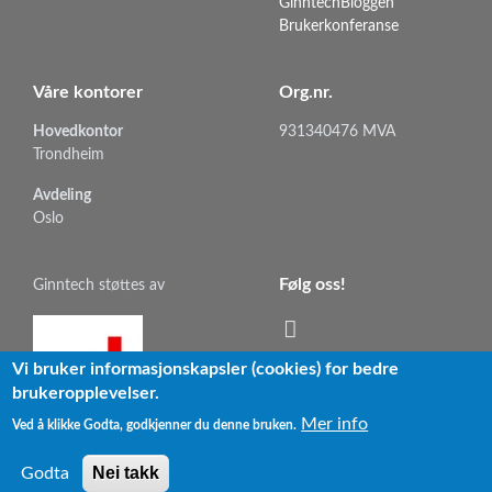
GinntechBloggen
Brukerkonferanse
Våre kontorer
Org.nr.
Hovedkontor
931340476 MVA
Trondheim
Avdeling
Oslo
Følg oss!
Ginntech støttes av
Vi bruker informasjonskapsler (cookies) for bedre
brukeropplevelser.
Mer info
Ved å klikke Godta, godkjenner du denne bruken.
->
Personvern og cookies
Nei takk
Godta