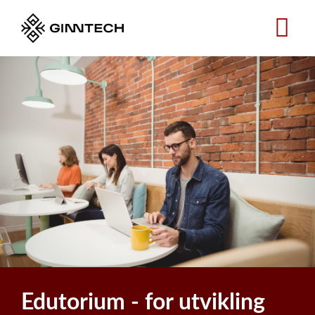
Hopp
til
hovedinnhold
Edutorium - for utvikling